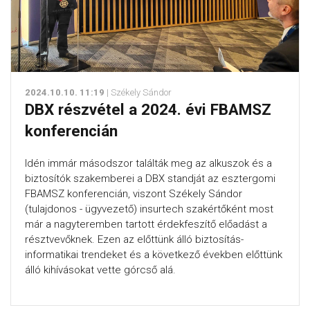
2024.10.10. 11:19
| Székely Sándor
DBX részvétel a 2024. évi FBAMSZ
konferencián
Idén immár másodszor találták meg az alkuszok és a
biztosítók szakemberei a DBX standját az esztergomi
FBAMSZ konferencián, viszont Székely Sándor
(tulajdonos - ügyvezető) insurtech szakértőként most
már a nagyteremben tartott érdekfeszítő előadást a
résztvevőknek. Ezen az előttünk álló biztosítás-
informatikai trendeket és a következő években előttünk
álló kihívásokat vette górcső alá.