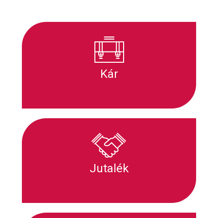
Kár
Jutalék