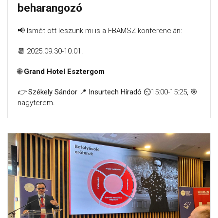
beharangozó
📢 Ismét ott leszünk mi is a FBAMSZ konferencián:
📆 2025.09.30-10.01.
🌐
Grand Hotel Esztergom
👉️
Székely Sándor 📍 Insurtech Híradó
⏲️15:00-15:25, 🎯
nagyterem.