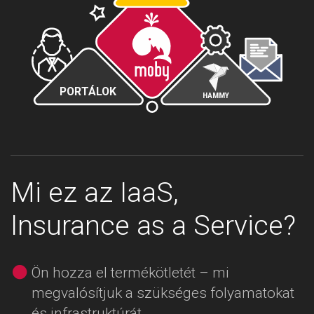
biztosításkezelés
PORTÁLOK
HAMMY
jutalék
kár
állomány
Mi ez az IaaS,
Insurance as a Service?
Ön hozza el termékötletét – mi
megvalósítjuk a szükséges folyamatokat
és infrastruktúrát