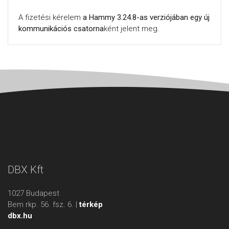
A fizetési kérelem
a Hammy 3.24.8-as verziójában egy új
kommunikációs csatorna
ként jelent meg.
DBX Kft
1027 Budapest
Bem rkp. 56. fsz. 6. |
térkép
dbx.hu